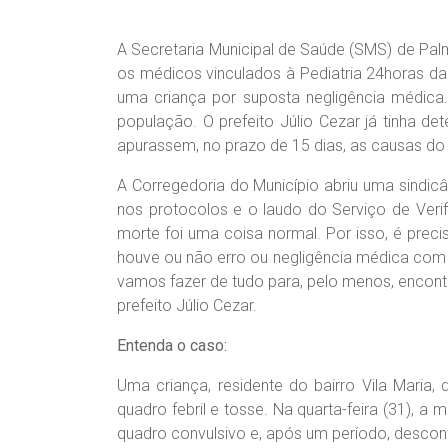
A Secretaria Municipal de Saúde (SMS) de Palme
os médicos vinculados à Pediatria 24horas d
uma criança por suposta negligência médica.
população. O prefeito Júlio Cezar já tinha d
apurassem, no prazo de 15 dias, as causas do
A Corregedoria do Município abriu uma sindic
nos protocolos e o laudo do Serviço de Ver
morte foi uma coisa normal. Por isso, é preci
houve ou não erro ou negligência médica com re
vamos fazer de tudo para, pelo menos, encontr
prefeito Júlio Cezar.
Entenda o caso:
Uma criança, residente do bairro Vila Maria
quadro febril e tosse. Na quarta-feira (31), a
quadro convulsivo e, após um período, desconfo