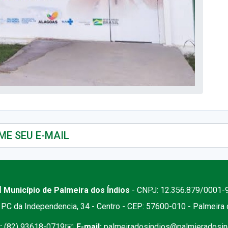
 Município de Palmeira dos Índios
- CNPJ: 12.356.879/0001-
PC da Independencia, 34 - Centro - CEP: 57600-010 - Palmeira
:
(82) 93618-0719
✉️
E-mail:
palmeiradosindios@palmieradosind