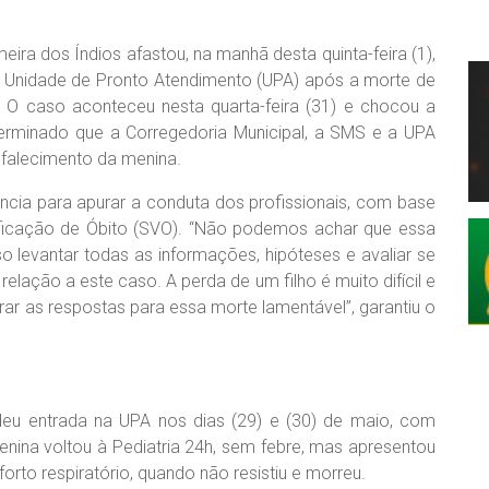
ira dos Índios afastou, na manhã desta quinta-feira (1),
a Unidade de Pronto Atendimento (UPA) após a morte de
 O caso aconteceu nesta quarta-feira (31) e chocou a
eterminado que a Corregedoria Municipal, a SMS e a UPA
 falecimento da menina.
ância para apurar a conduta dos profissionais, com base
ificação de Óbito (SVO). “Não podemos achar que essa
so levantar todas as informações, hipóteses e avaliar se
lação a este caso. A perda de um filho é muito difícil e
ar as respostas para essa morte lamentável”, garantiu o
, deu entrada na UPA nos dias (29) e (30) de maio, com
 menina voltou à Pediatria 24h, sem febre, mas apresentou
rto respiratório, quando não resistiu e morreu.