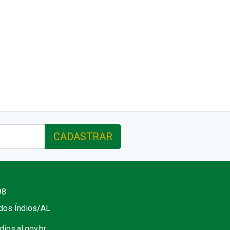
CADASTRAR
98
 dos Índios/AL
ios.al.gov.br