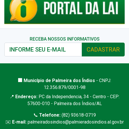
RECEBA NOSSOS INFORMATIVOS
CADASTRAR
🏢 Município de Palmeira dos Índios
- CNPJ:
12.356.879/0001-98
📍
Endereço:
PC da Independencia, 34 - Centro - CEP:
57600-010 - Palmeira dos Índios/AL
📞
Telefone:
(82) 93618-0719
✉️
E-mail:
palmeiradosindios@palmieradosindios.al.gov.br