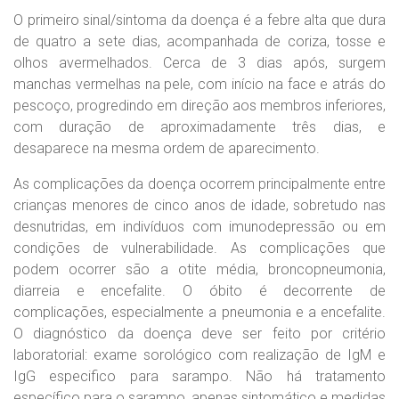
O primeiro sinal/sintoma da doença é a febre alta que dura
de quatro a sete dias, acompanhada de coriza, tosse e
olhos avermelhados. Cerca de 3 dias após, surgem
manchas vermelhas na pele, com início na face e atrás do
pescoço, progredindo em direção aos membros inferiores,
com duração de aproximadamente três dias, e
desaparece na mesma ordem de aparecimento.
As complicações da doença ocorrem principalmente entre
crianças menores de cinco anos de idade, sobretudo nas
desnutridas, em indivíduos com imunodepressão ou em
condições de vulnerabilidade. As complicações que
podem ocorrer são a otite média, broncopneumonia,
diarreia e encefalite. O óbito é decorrente de
complicações, especialmente a pneumonia e a encefalite.
O diagnóstico da doença deve ser feito por critério
laboratorial: exame sorológico com realização de IgM e
IgG especifico para sarampo. Não há tratamento
específico para o sarampo, apenas sintomático e medidas