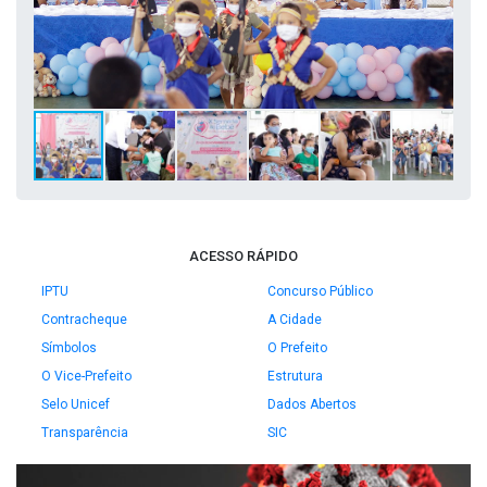
ACESSO RÁPIDO
IPTU
Concurso Público
Contracheque
A Cidade
Símbolos
O Prefeito
O Vice-Prefeito
Estrutura
Selo Unicef
Dados Abertos
Transparência
SIC