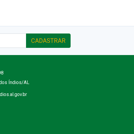
CADASTRAR
98
 dos Índios/AL
ios.al.gov.br