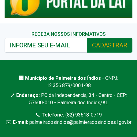
RECEBA NOSSOS INFORMATIVOS
CADASTRAR
🏢 Município de Palmeira dos Índios
- CNPJ:
12.356.879/0001-98
📍
Endereço:
PC da Independencia, 34 - Centro - CEP:
57600-010 - Palmeira dos Índios/AL
📞
Telefone:
(82) 93618-0719
✉️
E-mail:
palmeiradosindios@palmieradosindios.al.gov.br