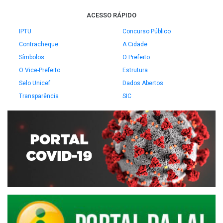
ACESSO RÁPIDO
IPTU
Concurso Público
Contracheque
A Cidade
Símbolos
O Prefeito
O Vice-Prefeito
Estrutura
Selo Unicef
Dados Abertos
Transparência
SIC