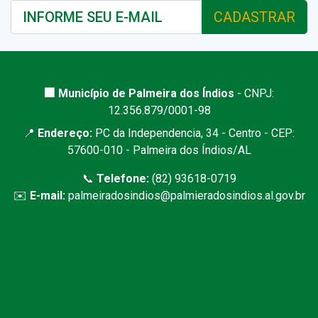
CADASTRAR
🏢 Município de Palmeira dos Índios
- CNPJ:
12.356.879/0001-98
📍
Endereço:
PC da Independencia, 34 - Centro - CEP:
57600-010 - Palmeira dos Índios/AL
📞
Telefone:
(82) 93618-0719
✉️
E-mail:
palmeiradosindios@palmieradosindios.al.gov.br