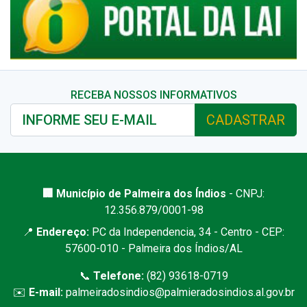
RECEBA NOSSOS INFORMATIVOS
CADASTRAR
🏢 Município de Palmeira dos Índios
- CNPJ:
12.356.879/0001-98
📍
Endereço:
PC da Independencia, 34 - Centro - CEP:
57600-010 - Palmeira dos Índios/AL
📞
Telefone:
(82) 93618-0719
✉️
E-mail:
palmeiradosindios@palmieradosindios.al.gov.br