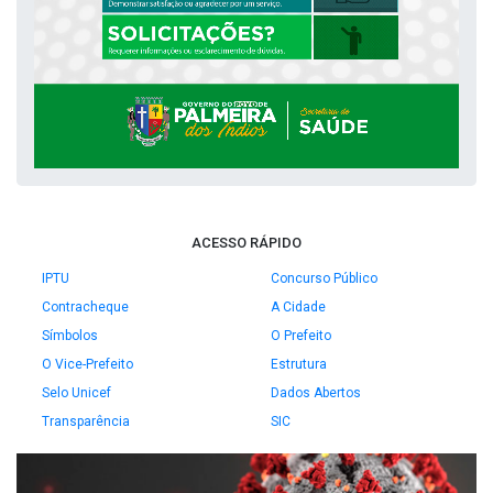
ACESSO RÁPIDO
IPTU
Concurso Público
Contracheque
A Cidade
Símbolos
O Prefeito
O Vice-Prefeito
Estrutura
Selo Unicef
Dados Abertos
Transparência
SIC