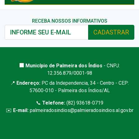
RECEBA NOSSOS INFORMATIVOS
CADASTRAR
🏢 Município de Palmeira dos Índios
- CNPJ:
12.356.879/0001-98
📍
Endereço:
PC da Independencia, 34 - Centro - CEP:
57600-010 - Palmeira dos Índios/AL
📞
Telefone:
(82) 93618-0719
✉️
E-mail:
palmeiradosindios@palmieradosindios.al.gov.br