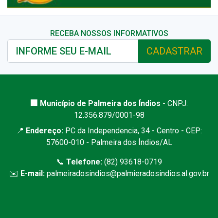
RECEBA NOSSOS INFORMATIVOS
CADASTRAR
🏢 Município de Palmeira dos Índios
- CNPJ:
12.356.879/0001-98
📍
Endereço:
PC da Independencia, 34 - Centro - CEP:
57600-010 - Palmeira dos Índios/AL
📞
Telefone:
(82) 93618-0719
✉️
E-mail:
palmeiradosindios@palmieradosindios.al.gov.br