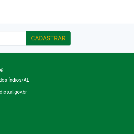
CADASTRAR
98
 dos Índios/AL
ios.al.gov.br