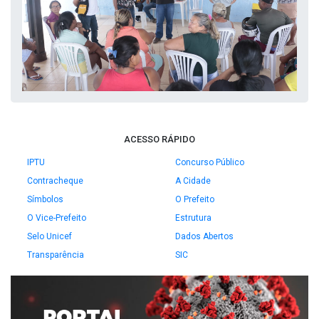
ACESSO RÁPIDO
IPTU
Concurso Público
Contracheque
A Cidade
Símbolos
O Prefeito
O Vice-Prefeito
Estrutura
Selo Unicef
Dados Abertos
Transparência
SIC