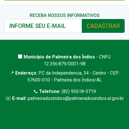
RECEBA NOSSOS INFORMATIVOS
CADASTRAR
🏢 Município de Palmeira dos Índios
- CNPJ:
12.356.879/0001-98
📍
Endereço:
PC da Independencia, 34 - Centro - CEP:
57600-010 - Palmeira dos Índios/AL
📞
Telefone:
(82) 93618-0719
✉️
E-mail:
palmeiradosindios@palmieradosindios.al.gov.br