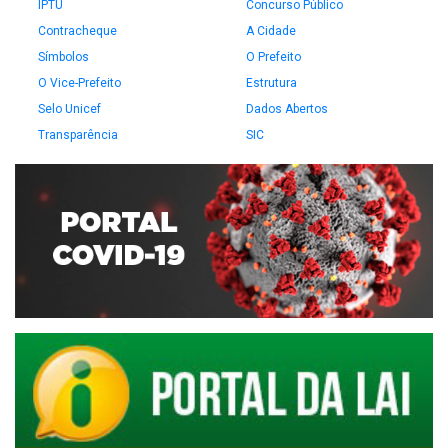
IPTU
Concurso Público
Contracheque
A Cidade
Símbolos
O Prefeito
O Vice-Prefeito
Estrutura
Selo Unicef
Dados Abertos
Transparência
SIC