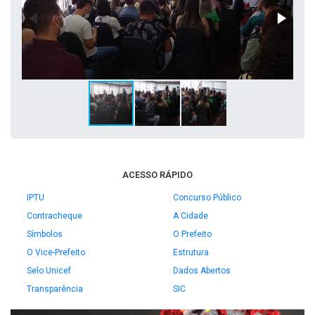
ACESSO RÁPIDO
IPTU
Concurso Público
Contracheque
A Cidade
Símbolos
O Prefeito
O Vice-Prefeito
Estrutura
Selo Unicef
Dados Abertos
Transparência
SIC