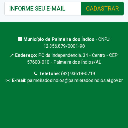
CADASTRAR
🏢 Município de Palmeira dos Índios
- CNPJ:
12.356.879/0001-98
📍
Endereço:
PC da Independencia, 34 - Centro - CEP:
57600-010 - Palmeira dos Índios/AL
📞
Telefone:
(82) 93618-0719
✉️
E-mail:
palmeiradosindios@palmieradosindios.al.gov.br