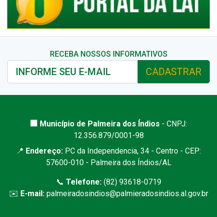
RECEBA NOSSOS INFORMATIVOS
CADASTRAR
🏢 Município de Palmeira dos Índios
- CNPJ:
12.356.879/0001-98
📍
Endereço:
PC da Independencia, 34 - Centro - CEP:
57600-010 - Palmeira dos Índios/AL
📞
Telefone:
(82) 93618-0719
✉️
E-mail:
palmeiradosindios@palmieradosindios.al.gov.br