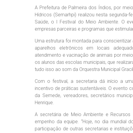
A Prefeitura de Palmeira dos Índios, por me
Hídricos (Semarhpi) realizou nesta segunda-f
Saúde, o I Festival do Meio Ambiente. O eve
empresas parceiras e programas que estimul
Uma estrutura foi montada para conscientiza
aparelhos eletrônicos em locais adequa
atendimento e vacinação de animais por meio
os alunos das escolas municipais, que reali
tudo isso ao som da Orquestra Municipal Grac
Com o festival, a secretaria dá início a um
incentivo de práticas sustentáveis. O evento
da Semede, vereadores, secretários municipa
Henrique.
A secretária de Meio Ambiente e Recursos H
empenho da equipe. “Hoje, no dia mundial d
participação de outras secretarias e instituiç