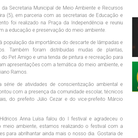
io da Secretaria Municipal de Meio Ambiente e Recursos
eira (5), em parceria com as secretarias de Educação e
nto foi realizado na Praça da Independência e reuniu
am a educação e preservação do meio ambiente.
r à população da importância do descarte de lâmpadas e
dos. Também foram distribuidas mudas de plantas,
 do Pet Amigo e uma tenda de pintura e recreação para
zaram apresentações com a temática do meio ambiente, e
iliano Ramos.
a série de atividades de conscientização ambiental e
 contou com a presença da comunidade escolar, técnicos
is, do prefeito Júlio Cezar e do vice-prefeito Márcio
ídricos Anna Luísa falou do I festival e agradeceu o
o meio ambiente, estamos realizando o festival com a
ões para abrilhantar ainda mais o nosso dia. Gostaria de