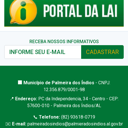
RECEBA NOSSOS INFORMATIVOS
CADASTRAR
🏢 Município de Palmeira dos Índios
- CNPJ:
12.356.879/0001-98
📍
Endereço:
PC da Independencia, 34 - Centro - CEP:
57600-010 - Palmeira dos Índios/AL
📞
Telefone:
(82) 93618-0719
✉️
E-mail:
palmeiradosindios@palmieradosindios.al.gov.br