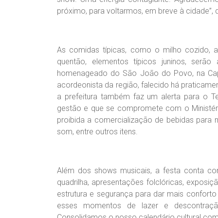
próximo, para voltarmos, em breve à cidade”, 
As comidas típicas, como o milho cozido, a 
quentão, elementos típicos juninos, serão
homenageado do São João do Povo, na Capita
acordeonista da região, falecido há praticamen
a prefeitura também faz um alerta para o T
gestão e que se compromete com o Ministéri
proibida a comercialização de bebidas para 
som, entre outros itens.
Além dos shows musicais, a festa conta co
quadrilha, apresentações folclóricas, exposi
estrutura e segurança para dar mais conforto
esses momentos de lazer e descontração
Consolidamos o nosso calendário cultural co