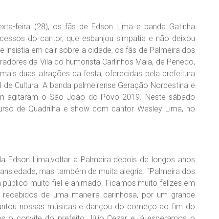
xta-feira (28), os fãs de Edson Lima e banda Gatinha
essos do cantor, que esbanjou simpatia e não deixou
insistia em cair sobre a cidade, os fãs de Palmeira dos
radores da Vila do humorista Carlinhos Maia, de Penedo,
mais duas atrações da festa, oferecidas pela prefeitura
al de Cultura. A banda palmeirense Geração Nordestina e
mbém agitaram o São João do Povo 2019. Neste sábado
curso de Quadrilha e show com cantor Wesley Lima, no
a Edson Lima,voltar a Palmeira depois de longos anos
nsiedade, mas também de muita alegria. “Palmeira dos
público muito fiel e animado. Ficamos muito felizes em
s recebidos de uma maneira carinhosa, por um grande
cantou nossas músicas e dançou do começo ao fim do
 o convite do prefeito Júlio Cezar e já esperamos o