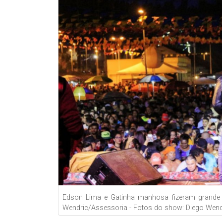
Edson Lima e Gatinha manhosa fizeram grande 
Wendric/Assessoria - Fotos do show: Diego Wendr