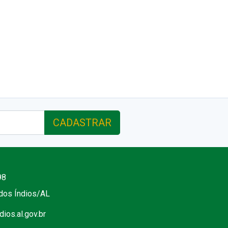
CADASTRAR
98
 dos Índios/AL
ios.al.gov.br