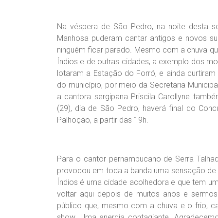
Na véspera de São Pedro, na noite desta se
Manhosa puderam cantar antigos e novos suc
ninguém ficar parado. Mesmo com a chuva que 
Índios e de outras cidades, a exemplo dos mo
lotaram a Estação do Forró, e ainda curtiram 
do município, por meio da Secretaria Municip
a cantora sergipana Priscila Carollyne ta
(29), dia de São Pedro, haverá final do Con
Palhoção, a partir das 19h.
Para o cantor pernambucano de Serra Talhad
provocou em toda a banda uma sensação de a
Índios é uma cidade acolhedora e que tem um 
voltar aqui depois de muitos anos e sermo
público que, mesmo com a chuva e o frio, 
show. Uma energia contagiante. Agradecemos