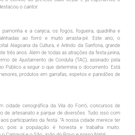
destacou o cantor.
pamonha e a canjica, os fogos, fogueira, quadrilha e
 alinhadas ao forró e muito arrasta-pé. Este ano, o
l Alagoana da Cultura, é Arlindo da Sanfona, grande
te três anos. Além de todas as atrações da festa junina,
ermo de Ajustamento de Conduta (TAC), assinado pela
o Público a seguir o que determina o documento. Está
menores, produtos em garrafas, espetos e paredões de
m cidade cenográfica da Vila do Forró, concursos de
ção de artesanato e parque de diversões. Tudo isso com
 aos participantes da festa. “A nossa cidade merece ter
, pois a população é honesta e trabalha muito.
m o Carnaval e o São João do Povo e nosso Natal.