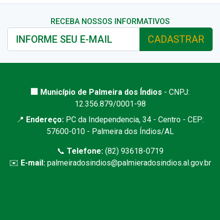
RECEBA NOSSOS INFORMATIVOS
CADASTRAR
🏢 Município de Palmeira dos Índios
- CNPJ:
12.356.879/0001-98
📍
Endereço:
PC da Independencia, 34 - Centro - CEP:
57600-010 - Palmeira dos Índios/AL
📞
Telefone:
(82) 93618-0719
✉️
E-mail:
palmeiradosindios@palmieradosindios.al.gov.br