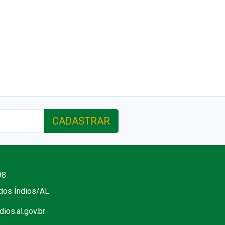
CADASTRAR
98
 dos Índios/AL
ios.al.gov.br