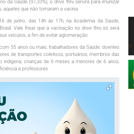
io da Saúde (97,33%), o drive thru servirá para imunizar
os, aqueles que não tomaram a vacina.
 16 de junho, das 14h às 17h, na Academia da Saúde,
rasil. Vale frisar que a vacinação no drive thru só será
us veículos, a fim de evitar aglomeração.
s com 55 anos ou mais; trabalhadores da Saúde; doentes
ores de transportes coletivos; portuários; membros das
o indígena; crianças de 6 meses a menores de 6 anos;
iciência e professores.