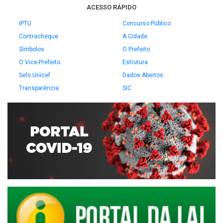
ACESSO RÁPIDO
IPTU
Concurso Público
Contracheque
A Cidade
Símbolos
O Prefeito
O Vice-Prefeito
Estrutura
Selo Unicef
Dados Abertos
Transparência
SIC