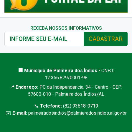
RECEBA NOSSOS INFORMATIVOS
CADASTRAR
🏢 Município de Palmeira dos Índios
- CNPJ:
12.356.879/0001-98
📍
Endereço:
PC da Independencia, 34 - Centro - CEP:
57600-010 - Palmeira dos Índios/AL
📞
Telefone:
(82) 93618-0719
✉️
E-mail:
palmeiradosindios@palmieradosindios.al.gov.br