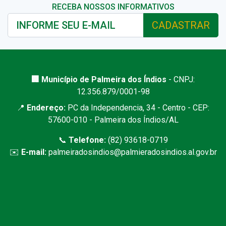
RECEBA NOSSOS INFORMATIVOS
CADASTRAR
🏢 Município de Palmeira dos Índios
- CNPJ:
12.356.879/0001-98
📍
Endereço:
PC da Independencia, 34 - Centro - CEP:
57600-010 - Palmeira dos Índios/AL
📞
Telefone:
(82) 93618-0719
✉️
E-mail:
palmeiradosindios@palmieradosindios.al.gov.br