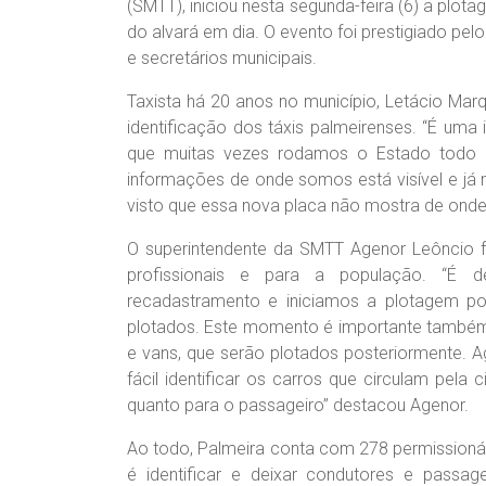
(SMTT), iniciou nesta segunda-feira (6) a pl
do alvará em dia. O evento foi prestigiado pelo
e secretários municipais.
Taxista há 20 anos no município, Letácio Marqu
identificação dos táxis palmeirenses. “É uma in
que muitas vezes rodamos o Estado todo 
informações de onde somos está visível e já 
visto que essa nova placa não mostra de onde 
O superintendente da SMTT Agenor Leôncio fa
profissionais e para a população. “É 
recadastramento e iniciamos a plotagem po
plotados. Este momento é importante também 
e vans, que serão plotados posteriormente. 
fácil identificar os carros que circulam pela
quanto para o passageiro” destacou Agenor.
Ao todo, Palmeira conta com 278 permissionári
é identificar e deixar condutores e passa