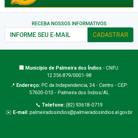
RECEBA NOSSOS INFORMATIVOS
CADASTRAR
🏢 Município de Palmeira dos Índios
- CNPJ:
12.356.879/0001-98
📍
Endereço:
PC da Independencia, 34 - Centro - CEP:
57600-010 - Palmeira dos Índios/AL
📞
Telefone:
(82) 93618-0719
✉️
E-mail:
palmeiradosindios@palmieradosindios.al.gov.br