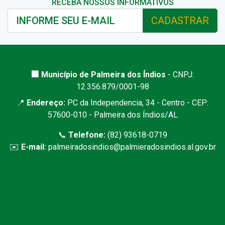
RECEBA NOSSOS INFORMATIVOS
CADASTRAR
🏢 Município de Palmeira dos Índios
- CNPJ:
12.356.879/0001-98
📍
Endereço:
PC da Independencia, 34 - Centro - CEP:
57600-010 - Palmeira dos Índios/AL
📞
Telefone:
(82) 93618-0719
✉️
E-mail:
palmeiradosindios@palmieradosindios.al.gov.br