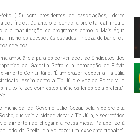
a-feira (15) com presidentes de associações, lideres
a dos Índios. Durante o encontro, a prefeita reafirmou o
pio e a manutenção de programas como o Mais Água
ural, melhores acessos às estradas, limpeza de barreiros,
ros serviços.
e uma ambulância para os conveniados ao Sindicatos dos
rapartida do Garantia Safra e a nomeação de Flávia
volvimento Comunitário. “É um prazer receber a Tia Júlia
indicato. Assim como a Tia Júlia é voz de Palmeira, o
s muito felizes com estes anúncios feitos pela prefeita”,
eia.
municipal de Governo Júlio Cezar, pela vice-prefeita
Rocha, que veio à cidade visitar a Tia Júlia, e secretários
iar, o alimento não chegaria a nossa mesa. Parabenizo à
 ao lado da Sheila, ela vai fazer um excelente trabalho”,