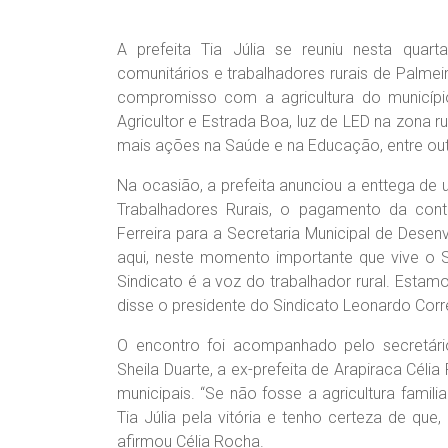
A prefeita Tia Júlia se reuniu nesta quart
comunitários e trabalhadores rurais de Palmeir
compromisso com a agricultura do municí
Agricultor e Estrada Boa, luz de LED na zona r
mais ações na Saúde e na Educação, entre out
Na ocasião, a prefeita anunciou a enttega d
Trabalhadores Rurais, o pagamento da cont
Ferreira para a Secretaria Municipal de Desen
aqui, neste momento importante que vive o S
Sindicato é a voz do trabalhador rural. Estamo
disse o presidente do Sindicato Leonardo Corr
O encontro foi acompanhado pelo secretário 
Sheila Duarte, a ex-prefeita de Arapiraca Célia 
municipais. “Se não fosse a agricultura famil
Tia Júlia pela vitória e tenho certeza de que,
afirmou Célia Rocha.