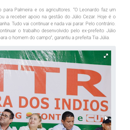
to para Palmeira e os agricultores. “O Leonardo faz um
ou a receber apoio na gestão do Júlio Cezar. Hoje é o
ha. Tudo vai continuar e nada vai parar. Pelo contrário.
tinuar o trabalho desenvolvido pelo ex-prefeito Júlio
ra o homem do campo”, garantiu a prefeita Tia Júlia.