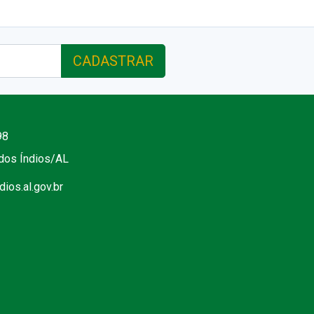
CADASTRAR
98
 dos Índios/AL
ios.al.gov.br