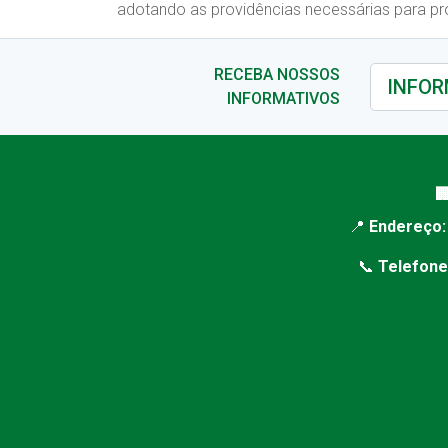
adotando as providências necessárias para prot
RECEBA NOSSOS
INFORMATIVOS

📍
Endereço:
📞
Telefone