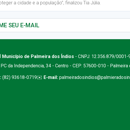
eger a cidade e a população”, finalizou Tia Júlia.
 Município de Palmeira dos Índios
- CNPJ: 12.356.879/0001-
PC da Independencia, 34 - Centro - CEP: 57600-010 - Palmeira
:
(82) 93618-0719
✉️
E-mail:
palmeiradosindios@palmieradosind