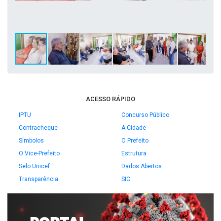
ACESSO RÁPIDO
IPTU
Concurso Público
Contracheque
A Cidade
Símbolos
O Prefeito
O Vice-Prefeito
Estrutura
Selo Unicef
Dados Abertos
Transparência
SIC