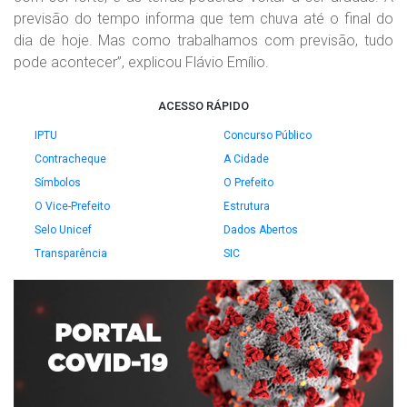
previsão do tempo informa que tem chuva até o final do
dia de hoje. Mas como trabalhamos com previsão, tudo
pode acontecer”, explicou Flávio Emílio.
ACESSO RÁPIDO
IPTU
Concurso Público
Contracheque
A Cidade
Símbolos
O Prefeito
O Vice-Prefeito
Estrutura
Selo Unicef
Dados Abertos
Transparência
SIC