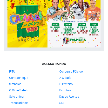
ACESSO RÁPIDO
IPTU
Concurso Público
Contracheque
A Cidade
Símbolos
O Prefeito
O Vice-Prefeito
Estrutura
Selo Unicef
Dados Abertos
Transparência
SIC