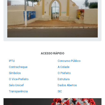
ACESSO RÁPIDO
IPTU
Concurso Público
Contracheque
A Cidade
Símbolos
O Prefeito
O Vice-Prefeito
Estrutura
Selo Unicef
Dados Abertos
Transparência
SIC