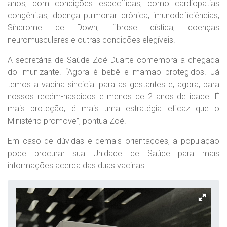
anos, com condições específicas, como cardiopatias
congênitas, doença pulmonar crônica, imunodeficiências,
Síndrome de Down, fibrose cística, doenças
neuromusculares e outras condições elegíveis.
A secretária de Saúde Zoé Duarte comemora a chegada
do imunizante. “Agora é bebê e mamão protegidos. Já
temos a vacina sincicial para as gestantes e, agora, para
nossos recém-nascidos e menos de 2 anos de idade. É
mais proteção, é mais uma estratégia eficaz que o
Ministério promove”, pontua Zoé.
Em caso de dúvidas e demais orientações, a população
pode procurar sua Unidade de Saúde para mais
informações acerca das duas vacinas.