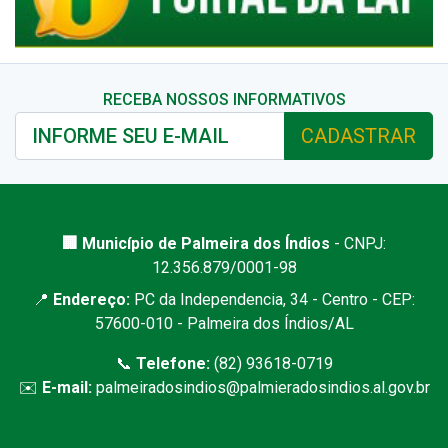
RECEBA NOSSOS INFORMATIVOS
CADASTRAR
🏢 Município de Palmeira dos Índios
- CNPJ:
12.356.879/0001-98
📍
Endereço:
PC da Independencia, 34 - Centro - CEP:
57600-010 - Palmeira dos Índios/AL
📞
Telefone:
(82) 93618-0719
✉️
E-mail:
palmeiradosindios@palmieradosindios.al.gov.br