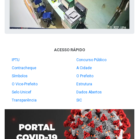
ACESSO RÁPIDO
IPTU
Concurso Público
Contracheque
A Cidade
Símbolos
O Prefeito
O Vice-Prefeito
Estrutura
Selo Unicef
Dados Abertos
Transparência
SIC