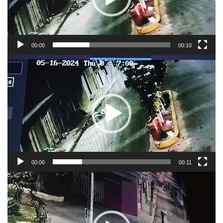
00:00
00:10
Tocador
de
vídeo
00:00
00:11
Tocador
de
vídeo