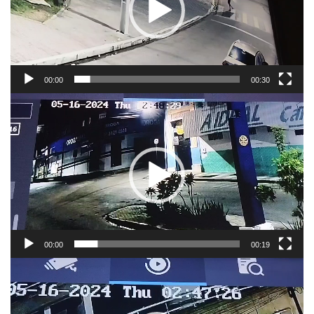
00:00
00:30
Tocador
de
vídeo
00:00
00:19
Tocador
de
vídeo