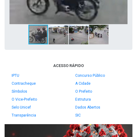
ACESSO RÁPIDO
IPTU
Concurso Público
Contracheque
A Cidade
Símbolos
O Prefeito
O Vice-Prefeito
Estrutura
Selo Unicef
Dados Abertos
Transparência
SIC