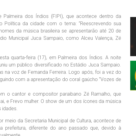
 Palmeira dos Índios (FIPI), que acontece dentro da
 Política da cidade com o tema: “Reescrevendo sua
nomes da música brasileira se apresentarão até 20 de
ádio Municipal Juca Sampaio, como Alceu Valença, Zé
sta quarta-feira (17), em Palmeira dos Índios. A noite
euniu um público diversificado no Estádio Juca Sampaio.
igas na voz de Fernanda Ferreira. Logo após, foi a vez do
eguindo com a apresentação do coral gaúcho “Vozes de
om o cantor e compositor paraibano Zé Ramalho, que
ai, e Frevo mulher. O show de um dos ícones da música
s idades.
por meio da Secretaria Municipal de Cultura, acontece de
a prefeitura, diferente do ano passado que, devido à
tualmente.