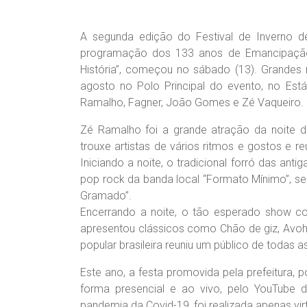
A segunda edição do Festival de Inverno de
programação dos 133 anos de Emancipação
História”, começou no sábado (13). Grandes 
agosto no Polo Principal do evento, no Est
Ramalho, Fagner, João Gomes e Zé Vaqueiro.
Zé Ramalho foi a grande atração da noite de
trouxe artistas de vários ritmos e gostos e r
Iniciando a noite, o tradicional forró das ant
pop rock da banda local “Formato Mínimo”, s
Gramado”.
Encerrando a noite, o tão esperado show c
apresentou clássicos como Chão de giz, Avoh
popular brasileira reuniu um público de todas a
Este ano, a festa promovida pela prefeitura, 
forma presencial e ao vivo, pelo YouTube d
pandemia da Covid-19, foi realizada apenas vir