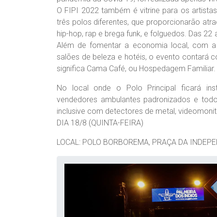
O FIPI 2022 também é vitrine para os artistas
três polos diferentes, que proporcionarão atr
hip-hop, rap e brega funk, e folguedos. Das 22
Além de fomentar a economia local, com a ci
salões de beleza e hotéis, o evento contará
significa Cama Café, ou Hospedagem Familiar.
No local onde o Polo Principal ficará ins
vendedores ambulantes padronizados e todo
inclusive com detectores de metal, videomon
DIA 18/8 (QUINTA-FEIRA)
LOCAL: POLO BORBOREMA, PRAÇA DA INDEP