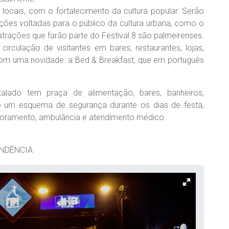
 locais, com o fortalecimento da cultura popular. Serão
ações voltadas para o público da cultura urbana, como o
 atrações que farão parte do Festival 8 são palmeirenses.
rculação de visitantes em bares, restaurantes, lojas,
 com uma novidade: a Bed & Breakfast, que em português
talado tem praça de alimentação, bares, banheiros,
 um esquema de segurança durante os dias de festa,
itoramento, ambulância e atendimento médico.
ENDÊNCIA