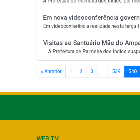
A Prefeitura de Palmeira dos Índios, por me
Em nova videoconferência governa
Em vídeoconferência realizada nesta terça-fe
Visitas ao Santuário Mãe do Ampar
A Prefeitura de Palmeira dos Índios suspe
« Anterior
1
2
3
…
539
540
WEB TV