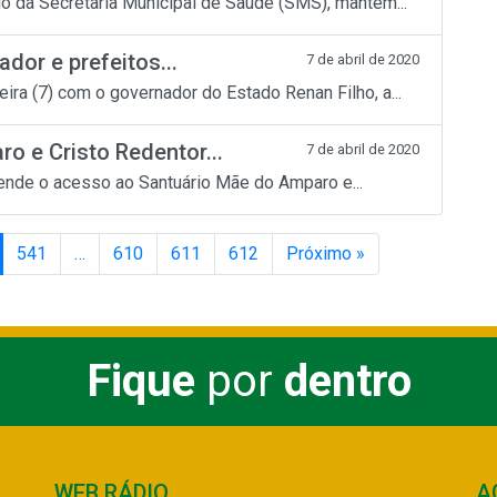
io da Secretaria Municipal de Saúde (SMS), mantém...
dor e prefeitos...
7 de abril de 2020
ira (7) com o governador do Estado Renan Filho, a...
o e Cristo Redentor...
7 de abril de 2020
nde o acesso ao Santuário Mãe do Amparo e...
541
…
610
611
612
Próximo »
Fique
por
dentro
WEB RÁDIO
A