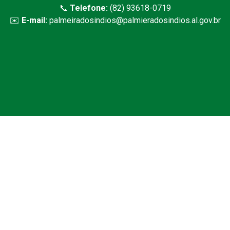
📞
Telefone:
(82) 93618-0719
✉️
E-mail:
palmeiradosindios@palmieradosindios.al.gov.br