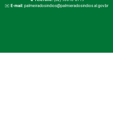
✉️
E-mail:
palmeiradosindios@palmieradosindios.al.gov.br