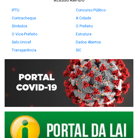
ACESSO RÁPIDO
IPTU
Concurso Público
Contracheque
A Cidade
Símbolos
O Prefeito
O Vice-Prefeito
Estrutura
Selo Unicef
Dados Abertos
Transparência
SIC