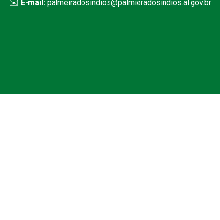
✉️
E-mail:
palmeiradosindios@palmieradosindios.al.gov.br