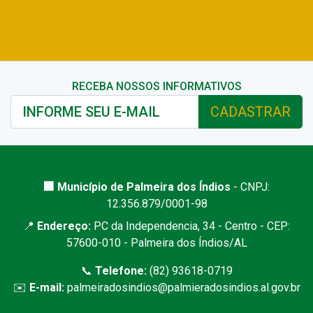
RECEBA NOSSOS INFORMATIVOS
CADASTRAR
🏢 Município de Palmeira dos Índios
- CNPJ:
12.356.879/0001-98
📍
Endereço:
PC da Independencia, 34 - Centro - CEP:
57600-010 - Palmeira dos Índios/AL
📞
Telefone:
(82) 93618-0719
✉️
E-mail:
palmeiradosindios@palmieradosindios.al.gov.br