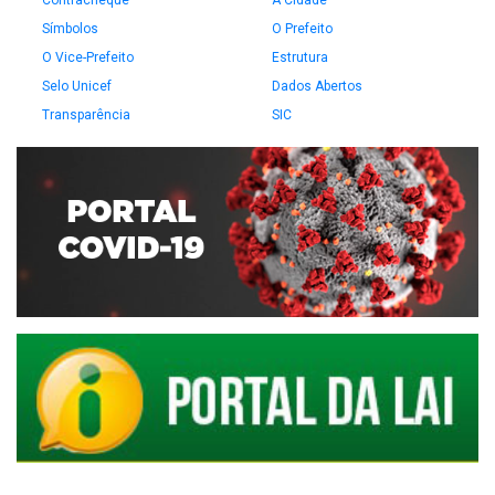
Contracheque
A Cidade
Símbolos
O Prefeito
O Vice-Prefeito
Estrutura
Selo Unicef
Dados Abertos
Transparência
SIC