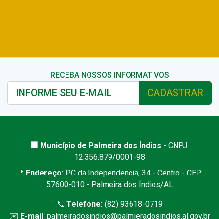
RECEBA NOSSOS INFORMATIVOS
CADASTRAR
🏢 Município de Palmeira dos Índios
- CNPJ:
12.356.879/0001-98
📍
Endereço:
PC da Independencia, 34 - Centro - CEP:
57600-010 - Palmeira dos Índios/AL
📞
Telefone:
(82) 93618-0719
✉️
E-mail:
palmeiradosindios@palmieradosindios.al.gov.br