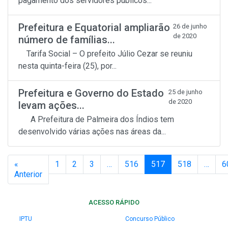
pagamento dos servidores públicos...
Prefeitura e Equatorial ampliarão
26 de junho
de 2020
número de famílias...
Tarifa Social – O prefeito Júlio Cezar se reuniu
nesta quinta-feira (25), por...
Prefeitura e Governo do Estado
25 de junho
de 2020
levam ações...
A Prefeitura de Palmeira dos Índios tem
desenvolvido várias ações nas áreas da...
«
1
2
3
…
516
517
518
…
6
Anterior
ACESSO RÁPIDO
IPTU
Concurso Público