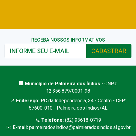
RECEBA NOSSOS INFORMATIVOS
CADASTRAR
🏢 Município de Palmeira dos Índios
- CNPJ:
12.356.879/0001-98
📍
Endereço:
PC da Independencia, 34 - Centro - CEP:
57600-010 - Palmeira dos Índios/AL
📞
Telefone:
(82) 93618-0719
✉️
E-mail:
palmeiradosindios@palmieradosindios.al.gov.br