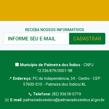
RECEBA NOSSOS INFORMATIVOS
CADASTRAR
🏢 Município de Palmeira dos Índios
- CNPJ:
12.356.879/0001-98
📍
Endereço:
PC da Independencia, 34 - Centro - CEP:
57600-010 - Palmeira dos Índios/AL
📞
Telefone:
(82) 93618-0719
✉️
E-mail:
palmeiradosindios@palmieradosindios.al.gov.br