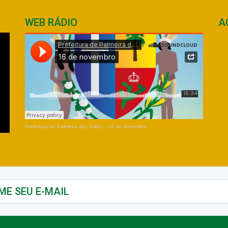
WEB RÁDIO
A
Prefeitura de Palmeira dos Índios
·
16 de novembro