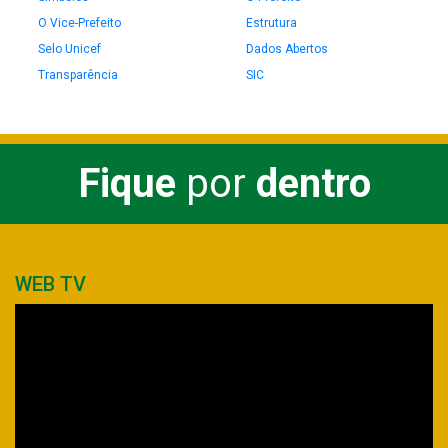
O Vice-Prefeito
Estrutura
Selo Unicef
Dados Abertos
Transparência
SIC
Fique
por
dentro
WEB TV