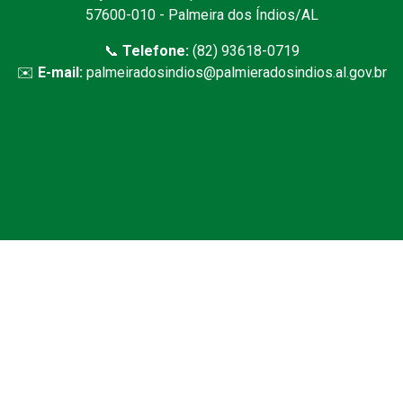
57600-010 - Palmeira dos Índios/AL
📞
Telefone:
(82) 93618-0719
✉️
E-mail:
palmeiradosindios@palmieradosindios.al.gov.br