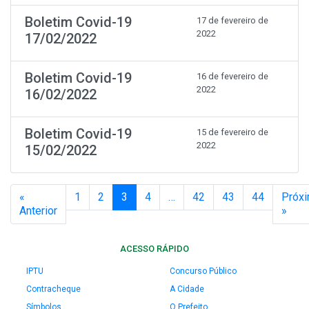
Boletim Covid-19
17 de fevereiro de
2022
17/02/2022
Boletim Covid-19
16 de fevereiro de
2022
16/02/2022
Boletim Covid-19
15 de fevereiro de
2022
15/02/2022
«
1
2
3
4
…
42
43
44
Próx
Anterior
»
ACESSO RÁPIDO
IPTU
Concurso Público
Contracheque
A Cidade
Símbolos
O Prefeito