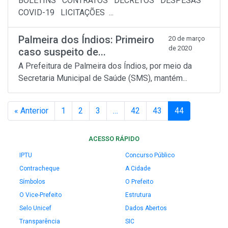
BOLETINS CONTRATOS DECRETOS DESPESAS
COVID-19 LICITAÇÕES ...
Palmeira dos Índios: Primeiro
20 de março
de 2020
caso suspeito de...
A Prefeitura de Palmeira dos Índios, por meio da
Secretaria Municipal de Saúde (SMS), mantém...
« Anterior
1
2
3
…
42
43
44
ACESSO RÁPIDO
IPTU
Concurso Público
Contracheque
A Cidade
Símbolos
O Prefeito
O Vice-Prefeito
Estrutura
Selo Unicef
Dados Abertos
Transparência
SIC