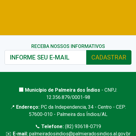
RECEBA NOSSOS INFORMATIVOS
CADASTRAR
🏢 Município de Palmeira dos Índios
- CNPJ:
12.356.879/0001-98
📍
Endereço:
PC da Independencia, 34 - Centro - CEP:
57600-010 - Palmeira dos Índios/AL
📞
Telefone:
(82) 93618-0719
✉️
E-mail:
palmeiradosindios@palmieradosindios.al.gov.br